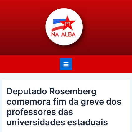
Ir
Post
Main
para
navigation
Menu
o
conteúdo
Deputado Rosemberg
comemora fim da greve dos
professores das
universidades estaduais