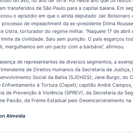
túmulo do avô, no ano de 1979. Foi neste ano que os restos
ram transferidos de São Paulo para a capital baiana. Em se
ionou o episódio em que o ainda deputado Jair Bolsonaro 
o processo de impeachment da ex-presidente Dilma Roussef
te Ustra, torturador do regime militar. “Naquele 17 de abril 
imite da civilidade. Saiu sem punição. O país esgarçou tod
 Ali, mergulhamos em um pacto com a barbárie”, afirmou.
resença de representantes de diversos segmentos, a exem
rintendente de Direitos Humanos da Secretaria de Justiça, 
nvolvimento Social da Bahia (SJDHDS); Jane Burgo, do C
 Enfrentamento à Tortura (Cepet); capitão André Campos,
ia de Prevenção à Violência (SPREV), da Secretaria da Seg
ane Paixão, da Frente Estadual pelo Desencarceramento na 
on Almeida