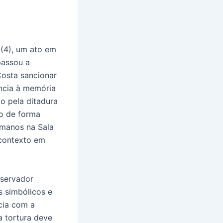
 (4), um ato em
passou a
Costa sancionar
ência à memória
do pela ditadura
do de forma
humanos na Sala
 contexto em
nservador
s simbólicos e
cia com a
a tortura deve