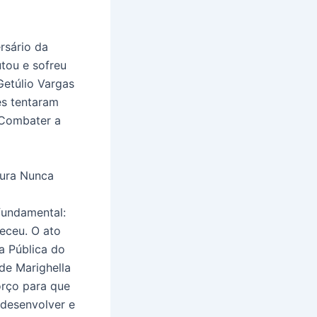
rsário da
tou e sofreu
 Getúlio Vargas
es tentaram
 Combater a
tura Nunca
fundamental:
teceu. O ato
a Pública do
de Marighella
orço para que
 desenvolver e