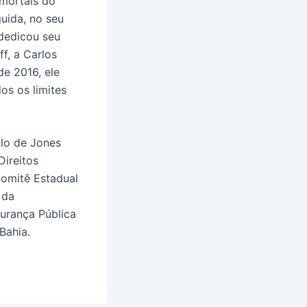
 mortais do
guida, no seu
dedicou seu
f, a Carlos
de 2016, ele
os os limites
plo de Jones
Direitos
omitê Estadual
 da
urança Pública
Bahia.