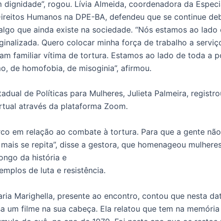
 dignidade”, rogou. Lívia Almeida, coordenadora da Especi
ireitos Humanos na DPE-BA, defendeu que se continue de
é algo que ainda existe na sociedade. “Nós estamos ao lado
inalizada. Quero colocar minha força de trabalho a serviç
ram familiar vítima de tortura. Estamos ao lado de toda a 
o, de homofobia, de misoginia”, afirmou.
tadual de Políticas para Mulheres, Julieta Palmeira, registr
irtual através da plataforma Zoom.
co em relação ao combate à tortura. Para que a gente não
 mais se repita”, disse a gestora, que homenageou mulhere
ongo da história e
mplos de luta e resistência.
ria Marighella, presente ao encontro, contou que nesta da
 um filme na sua cabeça. Ela relatou que tem na memória 