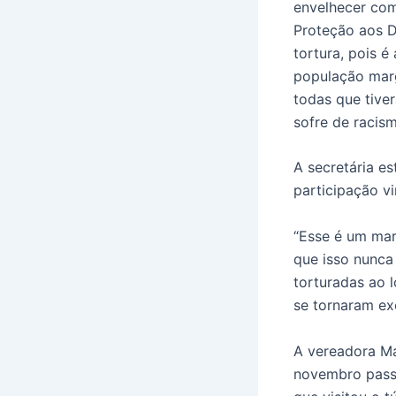
envelhecer com
Proteção aos D
tortura, pois 
população marg
todas que tive
sofre de racism
A secretária es
participação v
“Esse é um mar
que isso nunca
torturadas ao l
se tornaram exe
A vereadora Ma
novembro passa