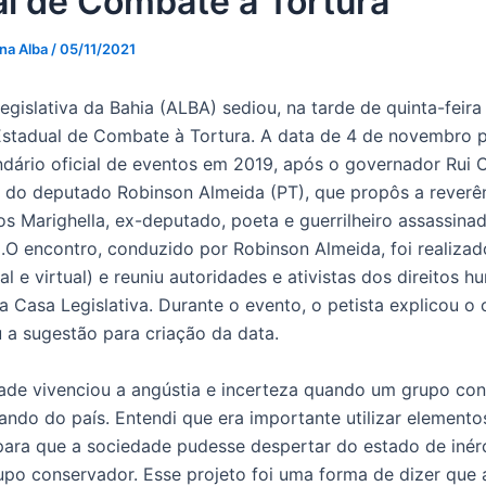
l de Combate a Tortura
 na Alba
/
05/11/2021
gislativa da Bahia (ALBA) sediou, na tarde de quinta-feira
Estadual de Combate à Tortura. A data de 4 de novembro 
endário oficial de eventos em 2019, após o governador Rui 
ei do deputado Robinson Almeida (PT), que propôs a rever
s Marighella, ex-deputado, poeta e guerrilheiro assassina
9.O encontro, conduzido por Robinson Almeida, foi realiza
al e virtual) e reuniu autoridades e ativistas dos direitos 
a Casa Legislativa. Durante o evento, o petista explicou o
 a sugestão para criação da data.
ade vivenciou a angústia e incerteza quando um grupo co
ndo do país. Entendi que era importante utilizar elemento
 para que a sociedade pudesse despertar do estado de inér
po conservador. Esse projeto foi uma forma de dizer que 