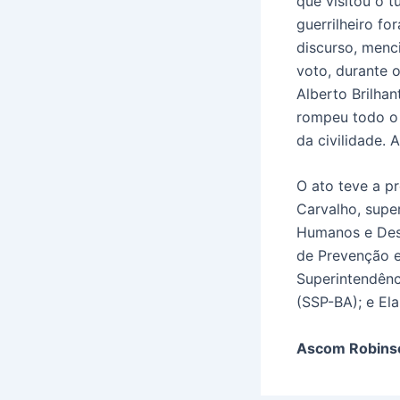
que visitou o 
guerrilheiro fo
discurso, menc
voto, durante 
Alberto Brilhan
rompeu todo o l
da civilidade.
O ato teve a p
Carvalho, supe
Humanos e Dese
de Prevenção e
Superintendênc
(SSP-BA); e El
Ascom Robins