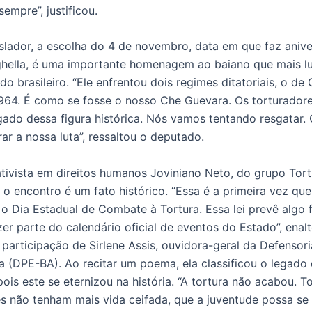
empre”, justificou.
slador, a escolha do 4 de novembro, data em que faz anive
hella, é uma importante homenagem ao baiano que mais lu
do brasileiro. “Ele enfrentou dois regimes ditatoriais, o de
 1964. É como se fosse o nosso Che Guevara. Os torturador
gado dessa figura histórica. Nós vamos tentando resgatar.
rar a nossa luta”, ressaltou o deputado.
ativista em direitos humanos Joviniano Neto, do grupo Tor
 o encontro é um fato histórico. “Essa é a primeira vez que
Dia Estadual de Combate à Tortura. Essa lei prevê algo 
er parte do calendário oficial de eventos do Estado”, enal
participação de Sirlene Assis, ouvidora-geral da Defensori
a (DPE-BA). Ao recitar um poema, ela classificou o legado 
ois este se eternizou na história. “A tortura não acabou. T
s não tenham mais vida ceifada, que a juventude possa se