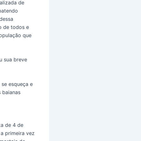
alizada de
batendo
 dessa
o de todos e
população que
ou sua breve
 se esqueça e
s baianas
ta de 4 de
a primeira vez