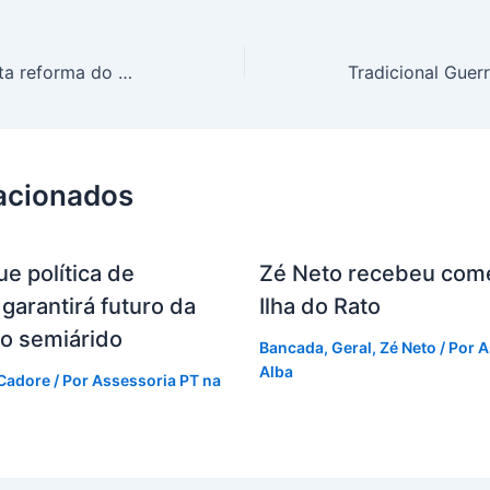
Neusa Cadore solicita reforma do Mercado Público de Jacobina
lacionados
e política de
Zé Neto recebeu come
garantirá futuro da
Ilha do Rato
o semiárido
Bancada
,
Geral
,
Zé Neto
/ Por
A
Alba
Cadore
/ Por
Assessoria PT na