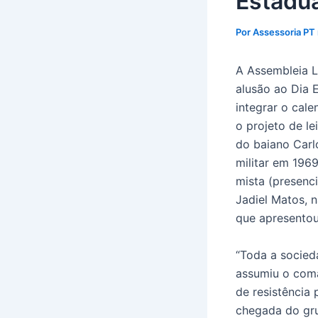
Estadua
Por
Assessoria PT
A Assembleia Le
alusão ao Dia 
integrar o cal
o projeto de l
do baiano Carlo
militar em 196
mista (presenci
Jadiel Matos, n
que apresentou
“Toda a socied
assumiu o coma
de resistência
chegada do gru