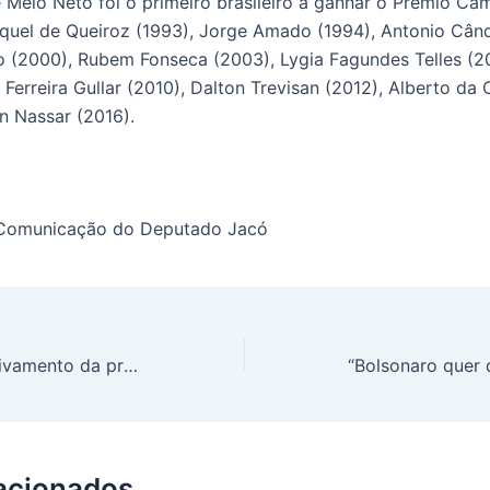
 Melo Neto foi o primeiro brasileiro a ganhar o Prêmio C
quel de Queiroz (1993), Jorge Amado (1994), Antonio Când
 (2000), Rubem Fonseca (2003), Lygia Fagundes Telles (2
Ferreira Gullar (2010), Dalton Trevisan (2012), Alberto da 
n Nassar (2016).
 Comunicação do Deputado Jacó
Robinson pede arquivamento da proposta de reforma da previdência
lacionados