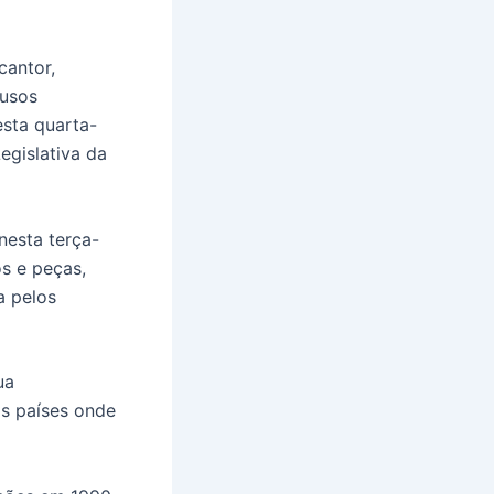
cantor,
ausos
esta quarta-
egislativa da
nesta terça-
os e peças,
a pelos
ua
os países onde