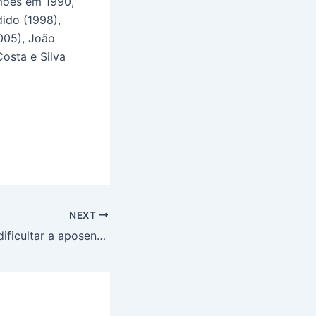
amões em 1990,
ido (1998),
005), João
Costa e Silva
NEXT
“Bolsonaro quer dificultar a aposentadoria e envenenar o povo”, diz deputada sobre liberação de mais 31 agrotóxicos