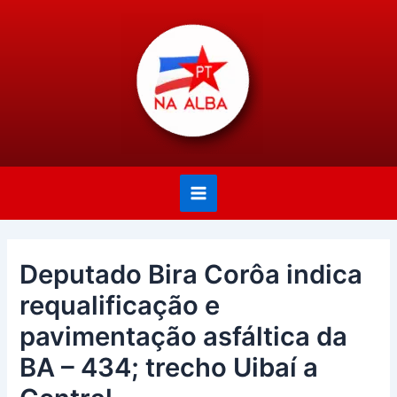
Ir
Post
Main
para
navigation
Menu
o
conteúdo
Deputado Bira Corôa indica
requalificação e
pavimentação asfáltica da
BA – 434; trecho Uibaí a