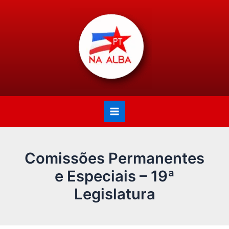
Ir
Main
para
Menu
o
conteúdo
Comissões Permanentes
e Especiais – 19ª
Legislatura