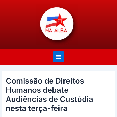
Ir
Post
Main
para
navigation
Menu
o
conteúdo
Comissão de Direitos
Humanos debate
Audiências de Custódia
nesta terça-feira