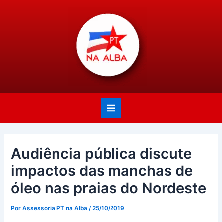
Ir
Post
Main
para
navigation
Menu
o
conteúdo
Audiência pública discute
impactos das manchas de
óleo nas praias do Nordeste
Por
Assessoria PT na Alba
/
25/10/2019