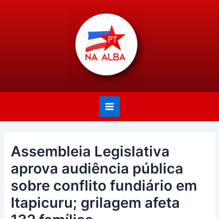
Ir
Post
Main
para
navigation
Menu
o
conteúdo
Assembleia Legislativa
aprova audiência pública
sobre conflito fundiário em
Itapicuru; grilagem afeta