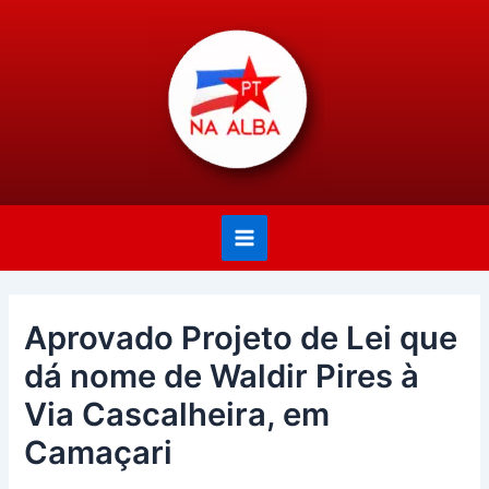
Ir
Post
Main
para
navigation
Menu
o
conteúdo
Aprovado Projeto de Lei que
dá nome de Waldir Pires à
Via Cascalheira, em
Camaçari