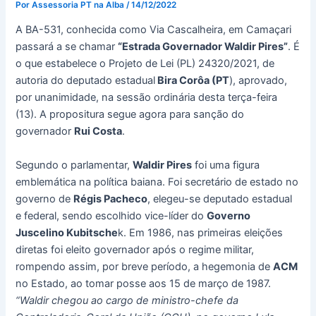
Por
Assessoria PT na Alba
/
14/12/2022
A BA-531, conhecida como Via Cascalheira, em Camaçari
passará a se chamar
“Estrada Governador Waldir Pires”
. É
o que estabelece o Projeto de Lei (PL) 24320/2021, de
autoria do deputado estadual
Bira Corôa (PT
), aprovado,
por unanimidade, na sessão ordinária desta terça-feira
(13). A propositura segue agora para sanção do
governador
Rui Costa
.
Segundo o parlamentar,
Waldir Pires
foi uma figura
emblemática na política baiana. Foi secretário de estado no
governo de
Régis Pacheco
, elegeu-se deputado estadual
e federal, sendo escolhido vice-líder do
Governo
Juscelino Kubitsche
k. Em 1986, nas primeiras eleições
diretas foi eleito governador após o regime militar,
rompendo assim, por breve período, a hegemonia de
ACM
no Estado, ao tomar posse aos 15 de março de 1987.
“Waldir chegou ao cargo de ministro-chefe da